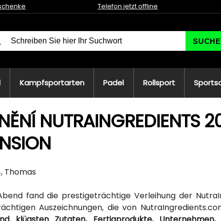
schenke
Telefon jetzt offline
SUCHE
l
Kampfsportarten
Padel
Rollsport
Sports
ĚNÍ NUTRAINGREDIENTS 20
ENSION
4, Thomas
bend fand die prestigeträchtige Verleihung der NutraIn
rächtigen Auszeichnungen, die von NutraIngredients.c
nd klügsten Zutaten, Fertigprodukte, Unternehmen, 