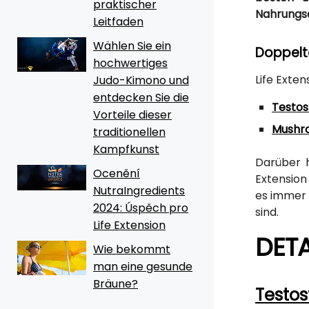
praktischer
Nahrungs
Leitfaden
Wählen Sie ein
Doppelte
hochwertiges
Life Exte
Judo-Kimono und
entdecken Sie die
Testos
Vorteile dieser
Mushr
traditionellen
Kampfkunst
Darüber h
Ocenění
Extension
NutraIngredients
es immer 
2024: Úspěch pro
sind.
Life Extension
DET
Wie bekommt
man eine gesunde
Bräune?
Testos