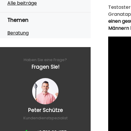
Alle beiträge
Testoste
Granatapf
Themen
einen ges
Männern b
Beratung
Haben Sie eine Frage?
Fragen Sie!
Peter Schütze
Kundendienstspezialist