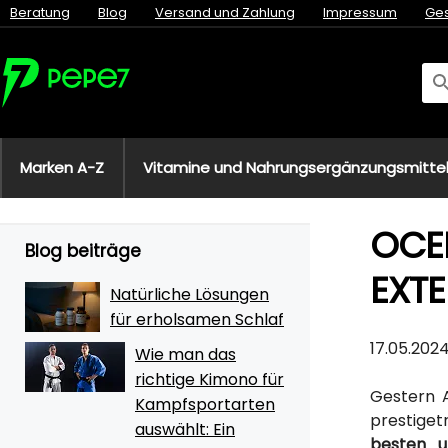
Beratung
Blog
Versand und Zahlung
Impressum
Ge
Marken A-Z
Vitamine und Nahrungsergänzungsmitte
OCEN
Blog beiträge
EXT
Natürliche Lösungen
für erholsamen Schlaf
17.05.202
Wie man das
richtige Kimono für
Gestern A
Kampfsportarten
prestiget
auswählt: Ein
besten u