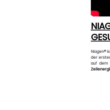
NIAG
GES
Niagen® is
der erste
auf dem 
Zellenerg