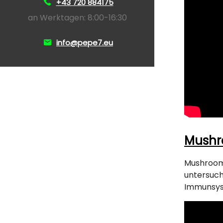
+43 720 884175
an Werktagen: 8:00-16:30
info@pepe7.eu
Mush
Mushroom
untersuch
Immunsyst