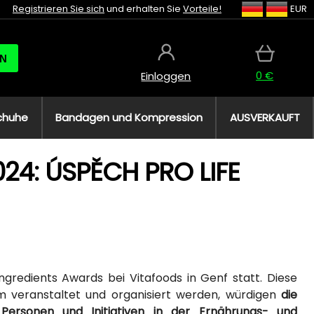
Registrieren Sie sich
und erhalten Sie
Vorteile!
EUR
N
0 €
Einloggen
chuhe
Bandagen und Kompression
AUSVERKAUFT
24: ÚSPĚCH PRO LIFE
gredients Awards bei Vitafoods in Genf statt. Diese
om veranstaltet und organisiert werden, würdigen
die
Personen und Initiativen in der Ernährungs- und