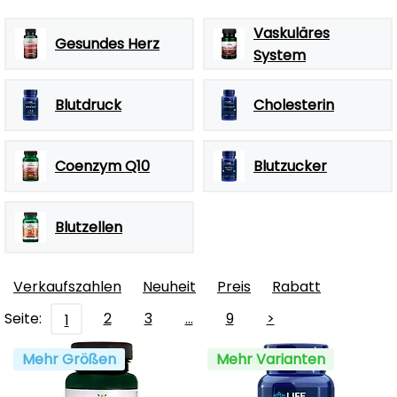
Vaskuläres
Gesundes Herz
System
Blutdruck
Cholesterin
Coenzym Q10
Blutzucker
Blutzellen
Verkaufszahlen
Neuheit
Preis
Rabatt
Seite:
2
3
…
9
>
1
Mehr Größen
Mehr Varianten