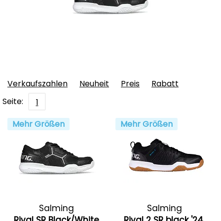
Verkaufszahlen
Neuheit
Preis
Rabatt
Seite:
1
Mehr Größen
Mehr Größen
Salming
Salming
Rival SR Black/White
Rival 2 SR black '24