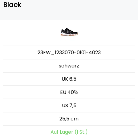
Black
23FW_1233070-0101-4023
schwarz
UK 6,5
EU 40⅔
US 7,5
25,5 cm
Auf Lager (1 St.)