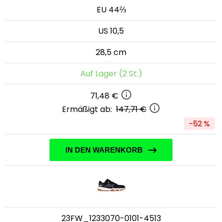
EU 44⅔
US 10,5
28,5 cm
Auf Lager (2 St.)
71,48 €
Ermäßigt ab:
147,71 €
-52 %
IN DEN WARENKORB
23FW_1233070-0101-4513