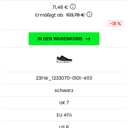
71,48 €
Ermäßigt ab:
103,78 €
-31 %
IN DEN WARENKORB
23FW_1233070-0101-4113
schwarz
UK 7
EU 41⅓
US 8