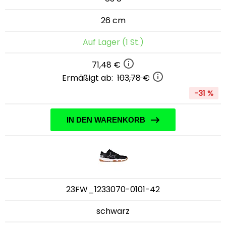
26 cm
Auf Lager (1 St.)
71,48 €
Ermäßigt ab:
103,78 €
-31 %
IN DEN WARENKORB
23FW_1233070-0101-42
schwarz