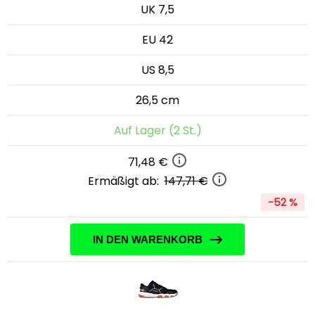
UK 7,5
EU 42
US 8,5
26,5 cm
Auf Lager (2 St.)
71,48 €
Ermäßigt ab:
147,71 €
-52 %
IN DEN WARENKORB