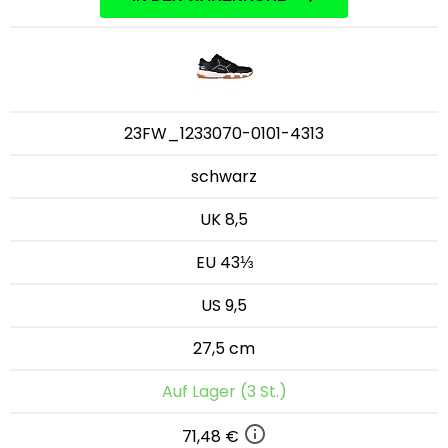
23FW_1233070-0101-4313
schwarz
UK 8,5
EU 43⅓
US 9,5
27,5 cm
Auf Lager (3 St.)
71,48 €