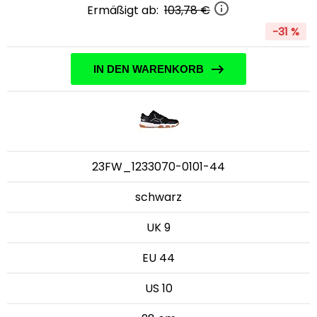
Ermäßigt ab:
103,78 €
-31 %
IN DEN WARENKORB
23FW_1233070-0101-44
schwarz
UK 9
EU 44
US 10