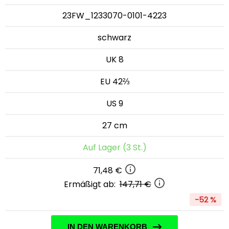
23FW_1233070-0101-4223
schwarz
UK 8
EU 42⅔
US 9
27 cm
Auf Lager (3 St.)
71,48 €
Ermäßigt ab:
147,71 €
-52 %
IN DEN WARENKORB