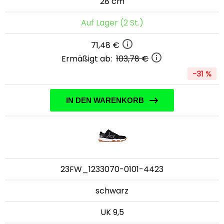
28 cm
Auf Lager (2 St.)
71,48 €
Ermäßigt ab:
103,78 €
-31 %
IN DEN WARENKORB
23FW_1233070-0101-4423
schwarz
UK 9,5