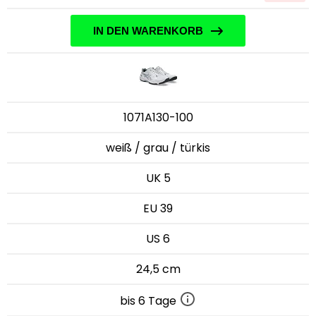
IN DEN WARENKORB
1071A130-100
weiß / grau / türkis
UK 5
EU 39
US 6
24,5 cm
bis 6 Tage