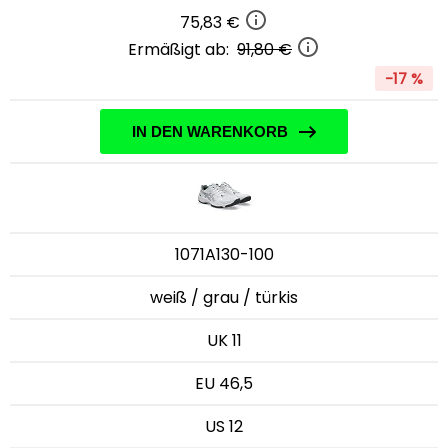
75,83 €
Ermäßigt ab:
91,80 €
-17 %
IN DEN WARENKORB
1071A130-100
weiß / grau / türkis
UK 11
EU 46,5
US 12