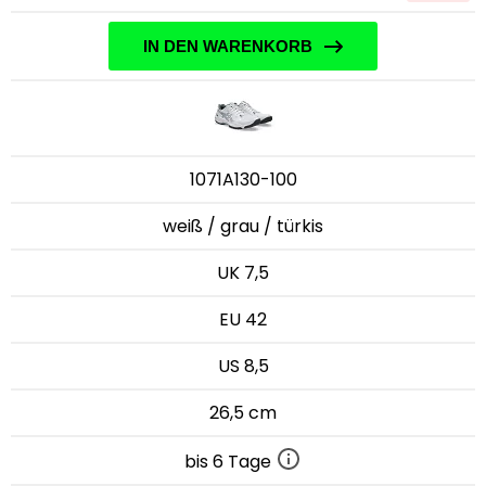
IN DEN WARENKORB
1071A130-100
weiß / grau / türkis
UK 7,5
EU 42
US 8,5
26,5 cm
bis 6 Tage