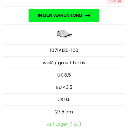
-17 %
IN DEN WARENKORB
1071A130-100
weiß / grau / türkis
UK 8,5
EU 43,5
US 9,5
27,5 cm
Auf Lager (1 St.)