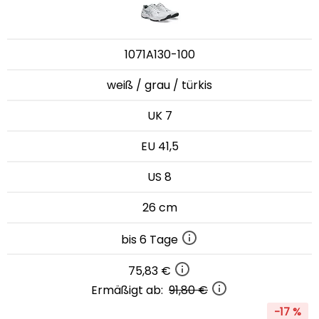
1071A130-100
weiß / grau / türkis
UK 7
EU 41,5
US 8
26 cm
bis 6 Tage
75,83 €
Ermäßigt ab:
91,80 €
-17 %