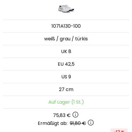
1071A130-100
weiß / grau / türkis
UK 8
EU 42,5
US 9
27 cm
Auf Lager (1 St.)
75,83 €
Ermäßigt ab:
91,80 €