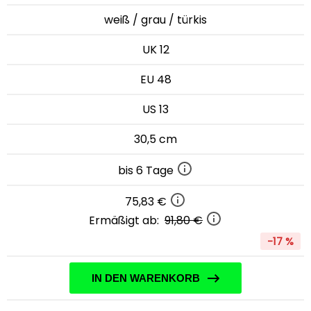
weiß / grau / türkis
UK 12
EU 48
US 13
30,5 cm
bis 6 Tage
75,83 €
Ermäßigt ab:
91,80 €
-17 %
IN DEN WARENKORB