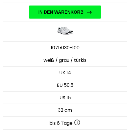
IN DEN WARENKORB
1071A130-100
weiß / grau / türkis
UK 14
EU 50,5
US 15
32 cm
bis 6 Tage