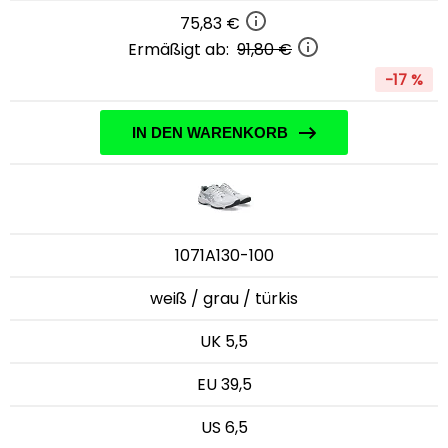
75,83 €
Ermäßigt ab:
91,80 €
-17 %
IN DEN WARENKORB
1071A130-100
weiß / grau / türkis
UK 5,5
EU 39,5
US 6,5