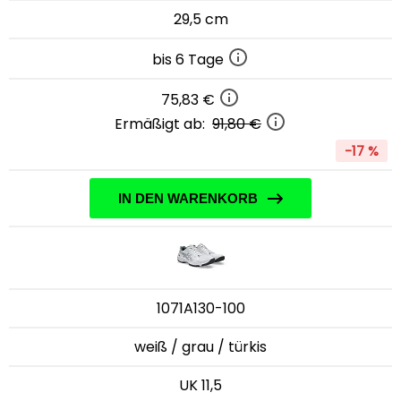
29,5 cm
bis 6 Tage
75,83 €
Ermäßigt ab:
91,80 €
-17 %
IN DEN WARENKORB
1071A130-100
weiß / grau / türkis
UK 11,5