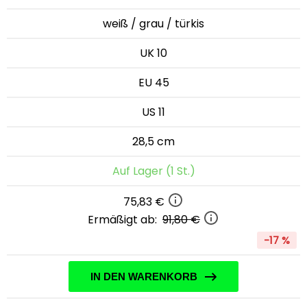
weiß / grau / türkis
UK 10
EU 45
US 11
28,5 cm
Auf Lager (1 St.)
75,83 €
Ermäßigt ab:
91,80 €
-17 %
IN DEN WARENKORB