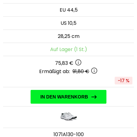
EU 44,5
US 10,5
28,25 cm
Auf Lager (1 St.)
75,83 €
Ermäßigt ab:
91,80 €
-17 %
IN DEN WARENKORB
1071A130-100