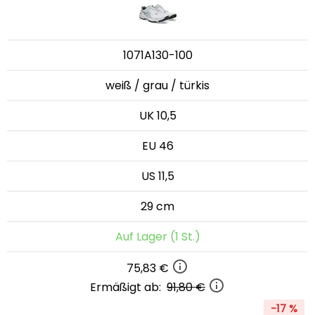
1071A130-100
weiß / grau / türkis
UK 10,5
EU 46
US 11,5
29 cm
Auf Lager (1 St.)
75,83 €
Ermäßigt ab:
91,80 €
-17 %