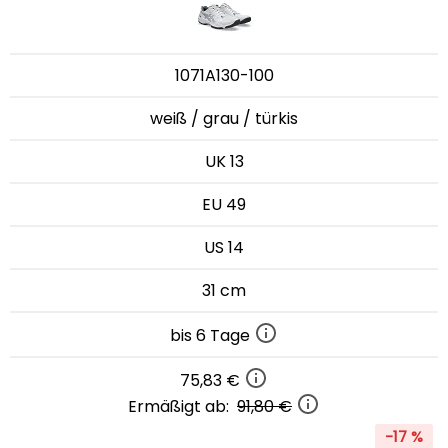
1071A130-100
weiß / grau / türkis
UK 13
EU 49
US 14
31 cm
bis 6 Tage
75,83 €
Ermäßigt ab:
91,80 €
-17 %