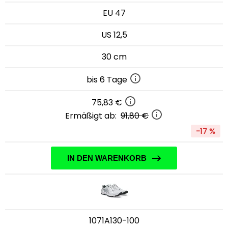
EU 47
US 12,5
30 cm
bis 6 Tage
75,83 €
Ermäßigt ab:
91,80 €
-17 %
IN DEN WARENKORB
1071A130-100