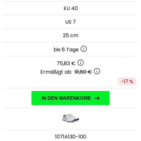
EU 40
US 7
25 cm
bis 6 Tage
75,83 €
Ermäßigt ab:
91,80 €
-17 %
IN DEN WARENKORB
1071A130-100