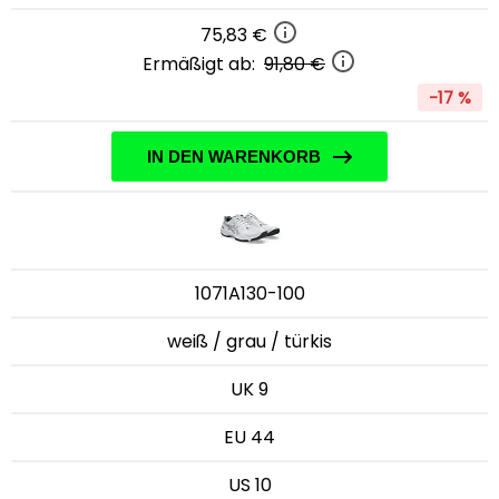
75,83 €
Ermäßigt ab:
91,80 €
-17 %
IN DEN WARENKORB
1071A130-100
weiß / grau / türkis
UK 9
EU 44
US 10