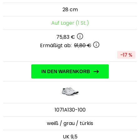
28 cm
Auf Lager (1 St.)
75,83 €
Ermäßigt ab:
91,80 €
-17 %
IN DEN WARENKORB
1071A130-100
weiß / grau / türkis
UK 9,5