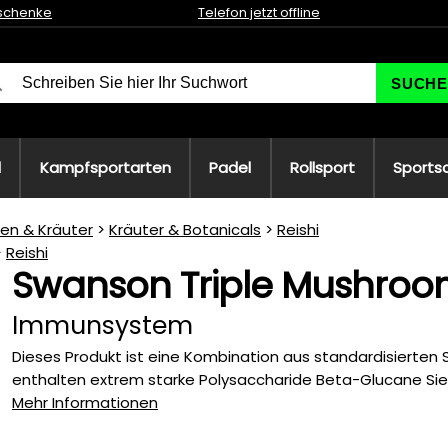
schenke
Telefon jetzt offline
SUCHE
l
Kampfsportarten
Padel
Rollsport
Sports
ien & Kräuter
Kräuter & Botanicals
Reishi
Reishi
Swanson Triple Mushroom
Immunsystem
Dieses Produkt ist eine Kombination aus standardisierten Sh
enthalten extrem starke Polysaccharide Beta-Glucane Sie 
Mehr Informationen