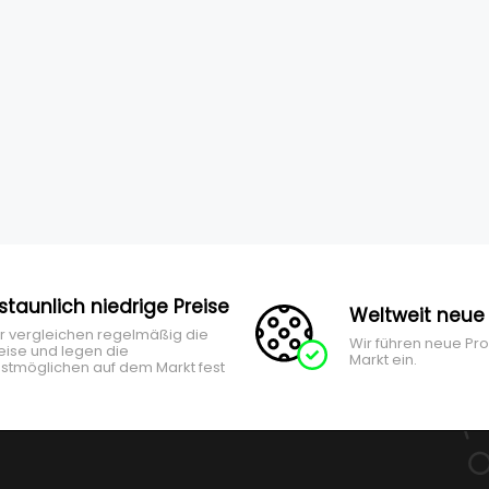
rstaunlich niedrige Preise
Weltweit neue
r vergleichen regelmäßig die
Wir führen neue Pr
eise und legen die
Markt ein.
stmöglichen auf dem Markt fest