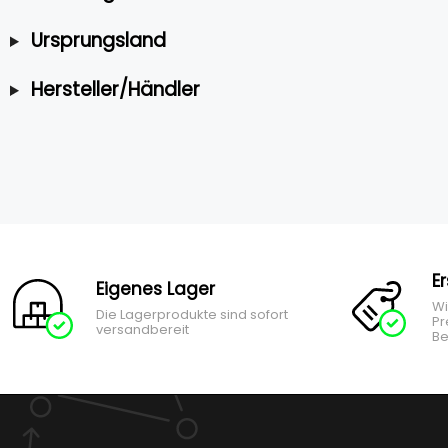
Ursprungsland
Hersteller/Händler
E
Eigenes Lager
Wi
Die Lagerprodukte sind sofort
Pr
versandbereit
Be