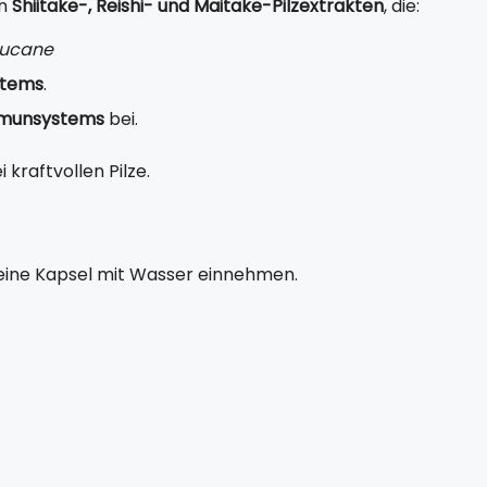
en
Shiitake-, Reishi- und Maitake-Pilzextrakten
, die:
lucane
tems
.
munsystems
bei.
kraftvollen Pilze.
 eine Kapsel mit Wasser einnehmen.