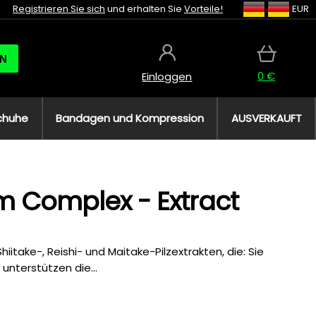
Registrieren Sie sich
und erhalten Sie
Vorteile!
EUR
N
0 €
Einloggen
chuhe
Bandagen und Kompression
AUSVERKAUFT
 Complex - Extract
iitake-, Reishi- und Maitake-Pilzextrakten, die: Sie
unterstützen die...