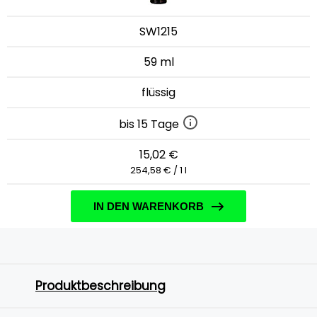
SW1215
59 ml
flüssig
bis 15 Tage
15,02 €
254,58 € / 1 l
IN DEN WARENKORB
Produktbeschreibung