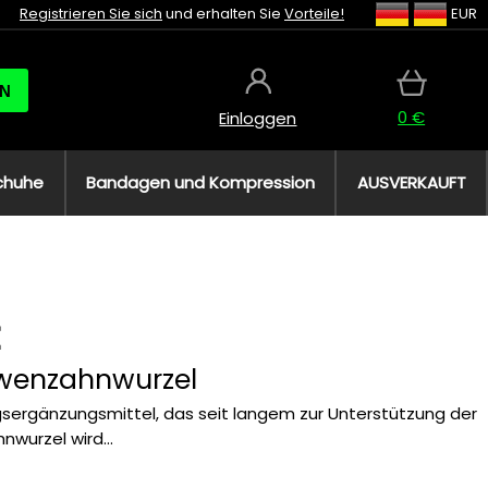
Registrieren Sie sich
und erhalten Sie
Vorteile!
EUR
N
0 €
Einloggen
chuhe
Bandagen und Kompression
AUSVERKAUFT
wenzahnwurzel
ngsergänzungsmittel, das seit langem zur Unterstützung der
wurzel wird...