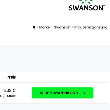
Marke
Swanson
Kräuterergänzung
Preis
8,62 €
IN DEN WARENKORB
 € / 1 Stück