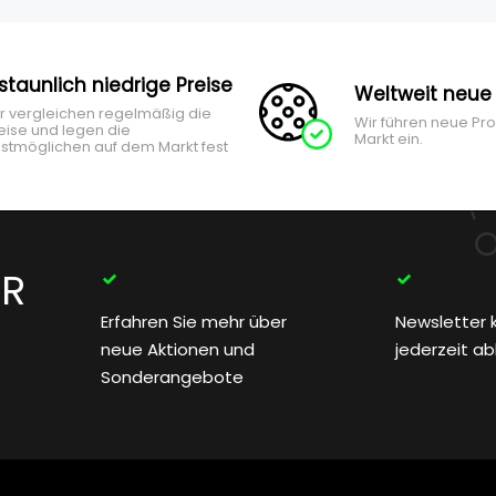
rstaunlich niedrige Preise
Weltweit neue
r vergleichen regelmäßig die
Wir führen neue Pr
eise und legen die
Markt ein.
stmöglichen auf dem Markt fest
ER
Erfahren Sie mehr über
Newsletter 
neue Aktionen und
jederzeit a
Sonderangebote