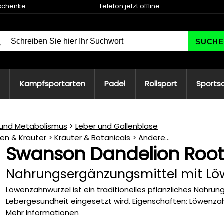
schenke
Telefon jetzt offline
SUCHE
l
Kampfsportarten
Padel
Rollsport
Sports
und Metabolismus
Leber und Gallenblase
ien & Kräuter
Kräuter & Botanicals
Andere...
Swanson Dandelion Root
Nahrungsergänzungsmittel mit Lö
Löwenzahnwurzel ist ein traditionelles pflanzliches Nahru
Lebergesundheit eingesetzt wird. Eigenschaften: Löwenzahn
Mehr Informationen