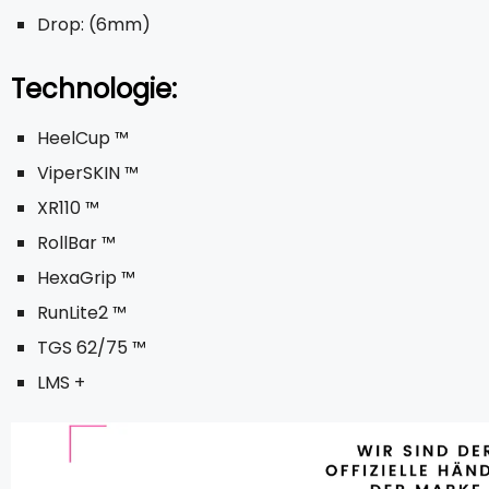
Drop: (6mm)
Technologie:
HeelCup ™
ViperSKIN ™
XR110 ™
RollBar ™
HexaGrip ™
RunLite2 ™
TGS 62/75 ™
LMS +