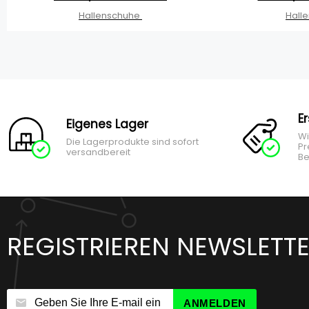
Hallenschuhe
Hall
E
Eigenes Lager
Wi
Die Lagerprodukte sind sofort
Pr
versandbereit
Be
REGISTRIEREN NEWSLETT
ANMELDEN