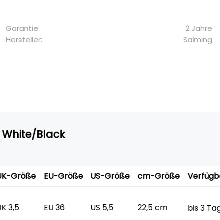
Garantie:
2 Jahre
Hersteller:
Salming
 White/Black
UK-Größe
EU-Größe
US-Größe
cm-Größe
Verfügb
K 3,5
EU 36
US 5,5
22,5 cm
bis 3 T