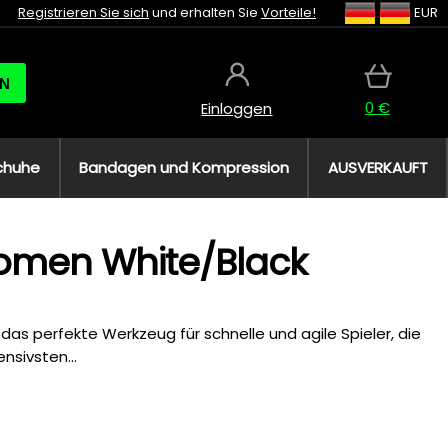
Registrieren Sie sich
und erhalten Sie
Vorteile!
EUR
N
0 €
Einloggen
chuhe
Bandagen und Kompression
AUSVERKAUFT
Women White/Black
das perfekte Werkzeug für schnelle und agile Spieler, die
nsivsten...