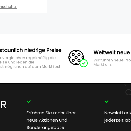
enschuhe
rstaunlich niedrige Preise
Weltweit neue
r vergleichen regelmäßig die
Wir führen neue Pr
eise und legen die
Markt ein.
stmöglichen auf dem Markt fest
ER
Erfahren Sie mehr über
Newsletter 
neue Aktionen und
jederzeit a
Sonderangebote