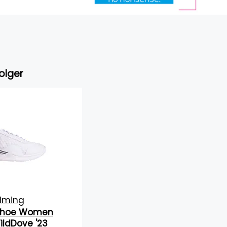
olger
lming
 Shoe Women
ildDove '23