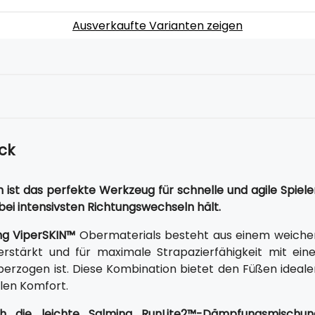
Ausverkaufte Varianten zeigen
ck
ist das perfekte Werkzeug für schnelle und agile Spieler
 bei intensivsten Richtungswechseln hält.
ng ViperSKIN™
Obermaterials besteht aus einem weiche
erstärkt und für maximale Strapazierfähigkeit mit eine
erzogen ist. Diese Kombination bietet den Füßen ideale
alen Komfort.
h die leichte Salming RunLite2™-Dämpfungsmischun