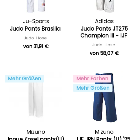
Ju-Sports
Adidas
Judo Pants Brasilia
Judo Pants JT275
Champion III - IJF
Judo-Hose
Judo-Hose
von 31,91 €
von 58,07 €
Mehr Größen
Mehr Farben
Mehr Größen
Mizuno
Mizuno
Inoue Kosei pants(U)
IJF JPN Pants (U) '25