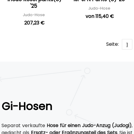
'25
Judo-Hose
Judo-Hose
von 115,40 €
207,23 €
Seite:
1
Gi-Hosen
Separat verkaufte
Hose für einen Judo-Anzug (Judogi)
,
gedacht als
Ersatz- oder Ergänzungsteil des Sets
. Sie ist