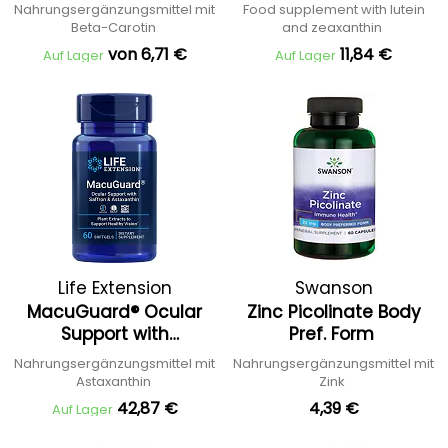
Zeaxanthin
Nahrungsergänzungsmittel mit
Food supplement with lutein
Beta-Carotin
and zeaxanthin
von 6,71 €
11,84 €
Auf Lager
Auf Lager
Life Extension
Swanson
MacuGuard® Ocular
Zinc Picolinate Body
Support with
Pref. Form
Astaxanthin
Nahrungsergänzungsmittel mit
Nahrungsergänzungsmittel mit
Astaxanthin
Zink
42,87 €
4,39 €
Auf Lager