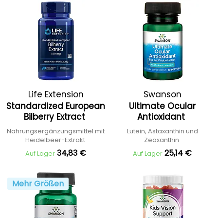
Life Extension
Swanson
Standardized European
Ultimate Ocular
Bilberry Extract
Antioxidant
Nahrungsergänzungsmittel mit
Lutein, Astaxanthin und
Heidelbeer-Extrakt
Zeaxanthin
34,83 €
25,14 €
Auf Lager
Auf Lager
Mehr Größen