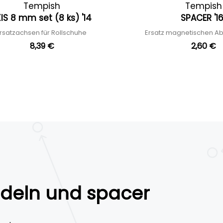
Tempish
Tempish
IS 8 mm set (8 ks) '14
SPACER '1
rsatzachsen für Rollschuhe
Ersatz magnetischen A
8,39 €
2,60 €
ndeln und spacer