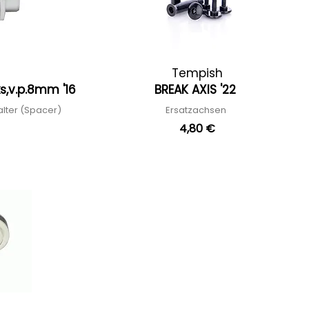
Tempish
s,v.p.8mm '16
BREAK AXIS '22
alter (Spacer)
Ersatzachsen
4,80 €