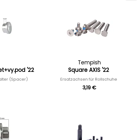
Tempish
et+vy.pod '22
Square AXIS '22
alter (Spacer)
Ersatzachsen für Rollschuhe
3,19 €