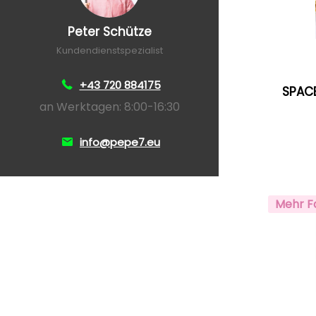
Peter Schütze
Kundendienstspezialist
+43 720 884175
SPACE
an Werktagen: 8:00-16:30
info@pepe7.eu
Mehr F