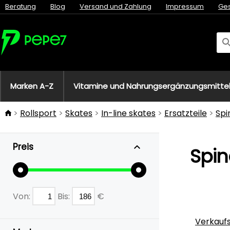
Beratung
Blog
Versand und Zahlung
Impressum
Ge
Marken A-Z
Vitamine und Nahrungsergänzungsmitte
Rollsport
Skates
In-line skates
Ersatzteile
Spi
Preis
Spin
Von:
Bis:
€
Verkauf