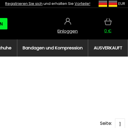
Registrieren Sie sich
und erhalten Sie
Vorteile!
EUR
N
0 €
Einloggen
chuhe
Bandagen und Kompression
AUSVERKAUFT
Seite:
1