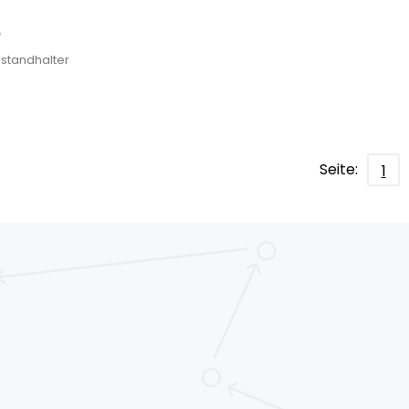
6
bstandhalter
Seite:
1