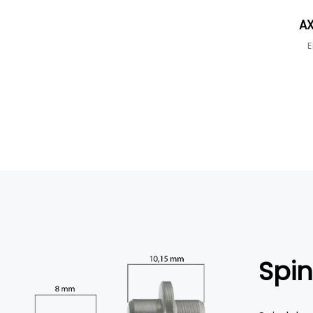
AX
E
Spi