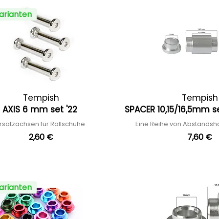
arianten
Tempish
Tempish
AXIS 6 mm set '22
SPACER 10,15/16,5mm s
rsatzachsen für Rollschuhe
Eine Reihe von Abstandsh
2,60 €
7,60 €
arianten