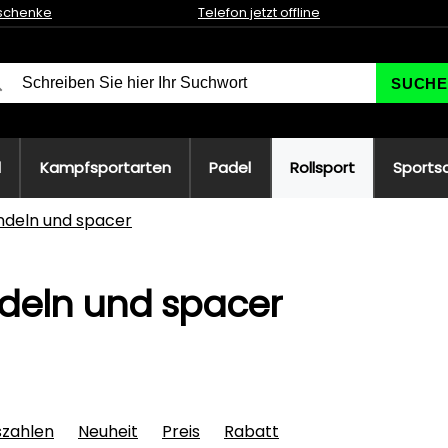
schenke
Telefon jetzt offline
SUCHE
l
Kampfsportarten
Padel
Rollsport
Sports
ndeln und spacer
deln und spacer
szahlen
Neuheit
Preis
Rabatt