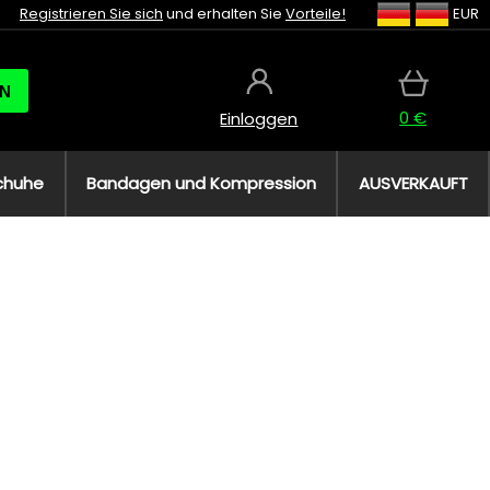
Registrieren Sie sich
und erhalten Sie
Vorteile!
EUR
N
0 €
Einloggen
chuhe
Bandagen und Kompression
AUSVERKAUFT