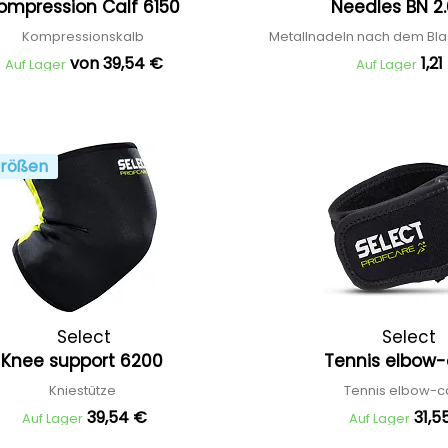
ompression Calf 6150
Needles BN 2.
Kompressionskalb
Metallnadeln nach dem Bl
von 39,54 €
1,2
Auf Lager
Auf Lager
rößen
Select
Select
Knee support 6200
Tennis elbow
Kniestütze
Tennis elbow-
39,54 €
31,5
Auf Lager
Auf Lager