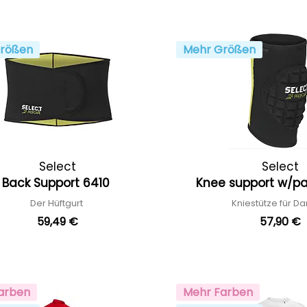
rößen
Mehr Größen
Select
Select
Back Support 6410
Knee support w/
Der Hüftgurt
Kniestütze für 
59,49 €
57,90 €
arben
Mehr Farben