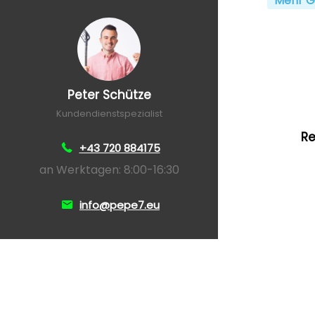
Mehr G
Peter Schütze
Kundendienstspezialist
Re
+43 720 884175
an Werktagen: 8:00-16:30
info@pepe7.eu