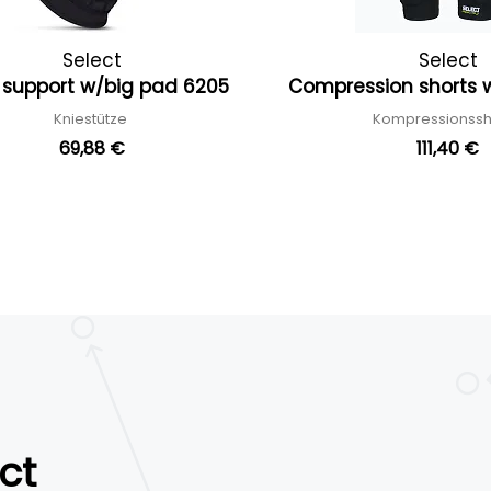
Select
Select
 support w/big pad 6205
Compression shorts 
Kniestütze
Kompressionssh
69,88 €
111,40 €
ct