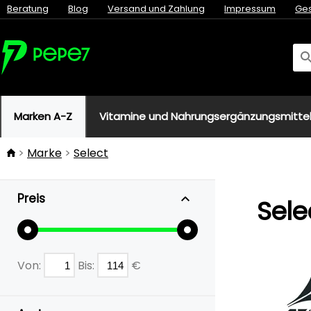
Beratung
Blog
Versand und Zahlung
Impressum
Ge
Marken A-Z
Vitamine und Nahrungsergänzungsmitte
Marke
Select
Preis
Sele
Von:
Bis:
€