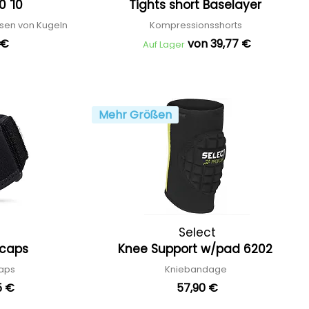
0 '10
Tights short Baselayer
asen von Kugeln
Kompressionsshorts
1 €
von 39,77 €
Auf Lager
Mehr Größen
Select
-caps
Knee Support w/pad 6202
caps
Kniebandage
5 €
57,90 €