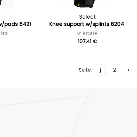
Select
w/pads 6421
Knee support w/splints 6204
orts
Kniestütze
107,41 €
Seite:
2
>
1