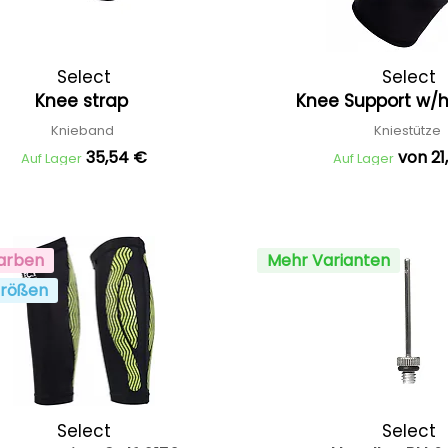
Select
Select
Knee strap
Knee Support w/h
Knieband
Kniestütze
35,54 €
von 21
Auf Lager
Auf Lager
arben
Mehr Varianten
rößen
Select
Select