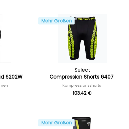
Mehr Größen
Select
pad 6202W
Compression Shorts 6407
Damen
Kompressionsshorts
103,42 €
Mehr Größen