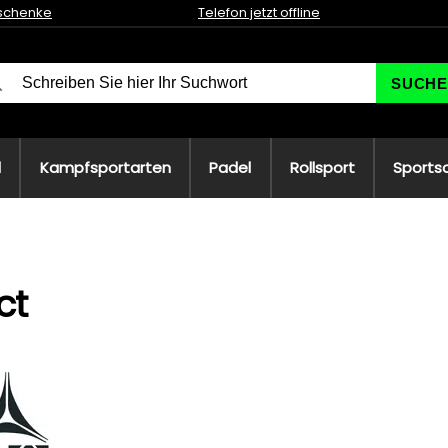
schenke
Telefon jetzt offline
SUCHE
l
Kampfsportarten
Padel
Rollsport
Sports
ct